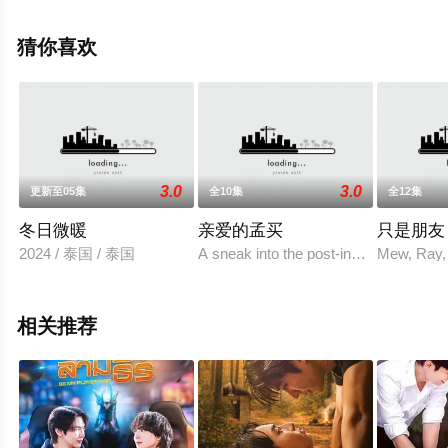
特,丽丽·博尔丹,Philip,Bulcock,Julian,Michael,Deuster,拉娜
·珍·科洛斯特奇,艾什力·查尔斯,弗朗索瓦·阿诺德,茱丽叶特·
猜你喜欢
斯蒂文森,马蒂亚斯·李尔,Elen,Rhys,Maryam,d'Abo,乔治·泰
等演员精彩演绎的加拿大电视剧，大结局剧情已揭晓（1-8
全集），手机免费在线观看高清无删减完整版电视剧全集
就上星空电影网，更多相关信息可移步至豆瓣电视剧、电
视猫或剧情网等平台了解。
3.0
3.0
更新至05集
全10集
全12集
冬日微暖
亲爱的孟买
只是朋友
2024 / 泰国 / 泰国
A sneak into the post-independence 
Mew, Ray,
相关推荐