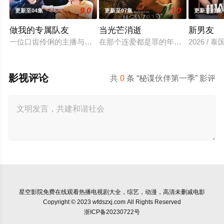
9.0
3.0
更新至04集
更新至07集
更新至01集
做我的专属队友
当光芒消逝
新男友
一位口齿伶俐的主播与新手玩家！顶级主播Thi追捕神秘玩家Zo
在那个连爱都是罪的年代，他们选择了彼
2026 / 泰
影视评论
共
0
条 “秘谍伙伴第一季” 影评
星空影院
免费在线观看热播电视剧大全，综艺，动漫，高清未删减电影
Copyright © 2023 wfdszxj.com All Rights Reserved
浙ICP备20230722号