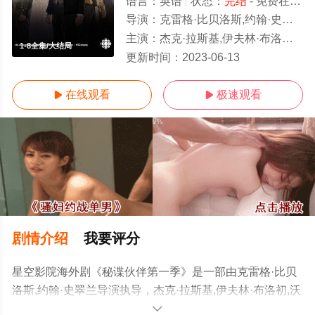
语言：
英语
状态：
完结
- 免费在线观看
导演：
克雷格·比贝洛斯,约翰·史翠兰
主演：
杰克·拉斯基,伊夫林·布洛初,沃伦·布朗,卡伦·普莱西,休·狄伦,达斯汀·米利甘,托本·利布雷希特,丽丽·博尔丹,Philip,Bulcock
1-8全集/大结局
更新时间：
2023-06-13
在线观看
极速观看


剧情介绍
我要评分
星空影院海外剧《秘谍伙伴第一季》是一部由克雷格·比贝
洛斯,约翰·史翠兰导演执导，杰克·拉斯基,伊夫林·布洛初,沃
伦·布朗,卡伦·普莱西,休·狄伦,达斯汀·米利甘,托本·利布雷希
