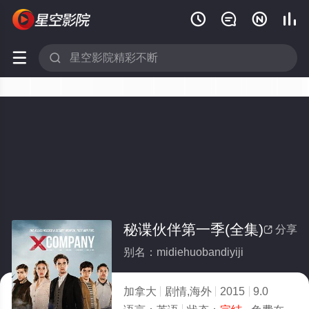






秘谍伙伴第一季(全集)
分享

别名：midiehuobandiyiji
加拿大
剧情,海外
2015
9.0