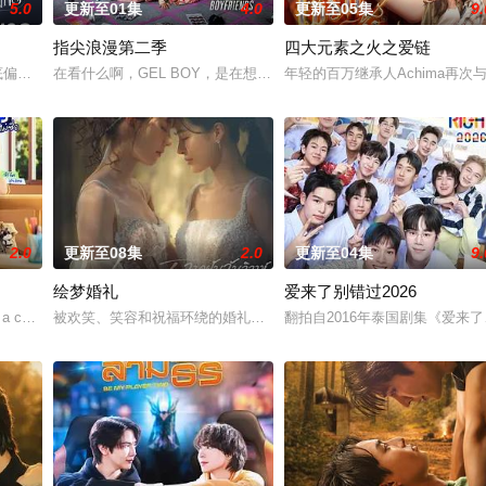
5.0
更新至01集
4.0
更新至05集
9.
指尖浪漫第二季
四大元素之火之爱链
法克法一生都在证明自己是合法
中彻底偏离了轨道，她采访的对象是泰国著名房地产集团继承人K
在看什么啊，GEL BOY，是在想念彼此吗？当两对情侣——‘CHIAN（Pi
年轻的百万继承人Achima再次
2.0
更新至08集
2.0
更新至04集
9.
绘梦婚礼
爱来了别错过2026
则关乎王室血统。身为仆人的
a cool indie ro
被欢笑、笑容和祝福环绕的婚礼仅仅是爱情生活的起点。未来还有许
翻拍自2016年泰国剧集《爱来