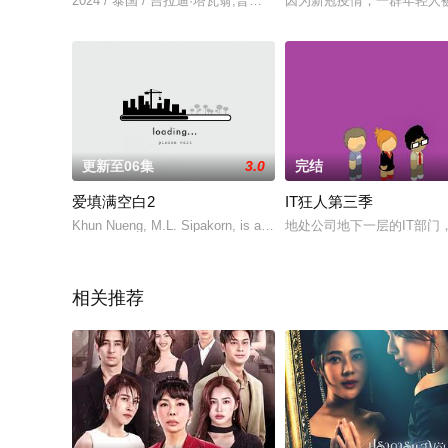
2024 / 泰国 / 吉拉迪·塔瓦翁,普里潘·萨帕桑萨瓦特
因为新冠疫情，一群年轻人
更新至06集
3.0
完结
爱填满空白2
IT狂人第三季
Khun Nueng, M.L. Sipakorn, is a stunning w
地处公司地下一层的IT部门
相关推荐