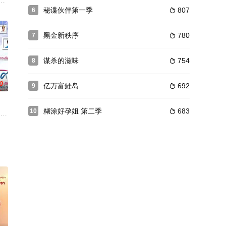
回到了拉玛三世时代，成为Mae Faeng Ho
秘谍伙伴第一季
807
6

黑金新秩序
780
7

谋杀的滋味
754
8

0
亿万富鲑岛
692
9

糊涂好孕姐 第二季
683
10

，他们在80年代移民来
是Thanapiwat家族的独子，为了赌气在朋友