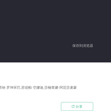
保存到浏览器
塔纳·罗坤宋巴,苏缇帕·空娜迪,莎楠查娜·阿芘莎麦蒙
分享
