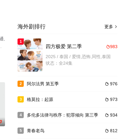
海外剧排行
更多

通,
1
，
四方极爱 第二季
983

2025 / 泰国 / 爱情,恐怖,同性,泰国
状态：全24集
阿尔法男 第五季
976
2

格莫拉：起源
973
3

多伦多法律与秩序：犯罪倾向 第三季
934
4

0
青春老鸟
812
5
