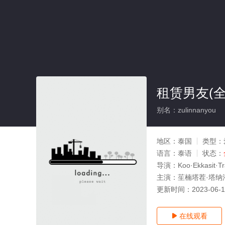
租赁男友(全
别名：zulinnanyou
地区：
泰国
类型：
语言：
泰语
状态：
导演：
Koo·Ekkasit·T
主演：
苼楠塔茬·塔纳
更新时间：
2023-06-
在线观看
