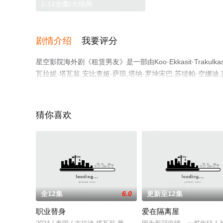
1-12全集/大结局
剧情介绍
我要评分
星空影院海外剧《租赁男友》是一部由Koo·Ekkasit·Traku
瓦拉妮·塔瓦翁,安比查娅·萨琼,塔纳·罗坤宋巴,苏缇帕·空娜
大结局剧情已揭晓（1-12全集），手机免费在线观看高清
剧、电视猫或剧情网等平台了解。
猜你喜欢
全12集
6.0
更新至12集
职业替身
爱在隔离屋