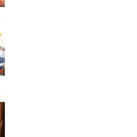
0
pe M
与童年时期的死敌Kaprao相逢。在两人的关系中，一
0
多障碍等待着两人共同跨越
了别错过》。