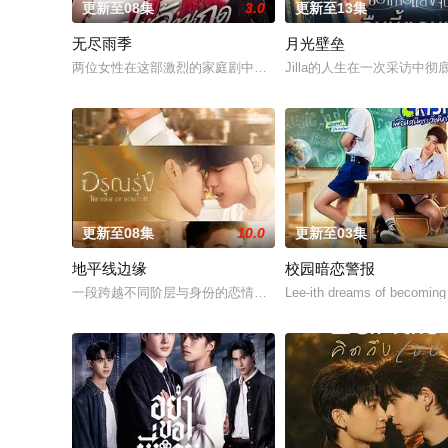
更新至08集
3.0
更新至13集
无尽雨季
月光壁垒
两位女性在这部激烈的家庭剧中争夺强大的蒂纳拉王朝领导权。
Jilla的人生在一次采访
更新至08集
10.0
更新至03集
地平线边缘
校园暗恋警报
一段跨越不同阶层与身份的恋情。一方唯有自己的荣誉，另一方
Lee-ith dreams of becoming 