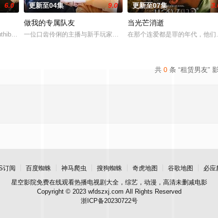
6.0
更新至04集
9.0
更新至07集
3.
做我的专属队友
当光芒消逝
uthibowornnant,Team,Tatchanon
一位口齿伶俐的主播与新手玩家！顶级主播Thi追捕神秘玩家Zo，后
在那个连爱都是罪的年代，他们选
共
0
条 “租赁男友” 
S订阅
百度蜘蛛
神马爬虫
搜狗蜘蛛
奇虎地图
谷歌地图
必应
星空影院
免费在线观看热播电视剧大全，综艺，动漫，高清未删减电影
Copyright © 2023 wfdszxj.com All Rights Reserved
浙ICP备20230722号