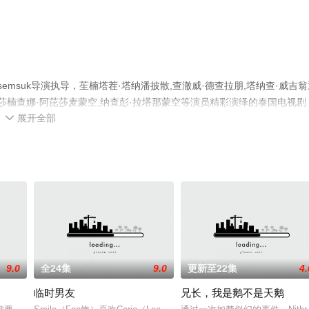
lkasemsuk导演执导，苼楠塔茬·塔纳潘披散,查澈威·德查拉朋,塔纳查·威吉翁
迪,莎楠查娜·阿芘莎麦蒙空,纳查彭·拉塔那蒙空等演员精彩演绎的泰国电视剧
展开全部
无删减完整版电视剧全集就上星空电影网，更多相关信息可移步至豆瓣电视

9.0
全24集
9.0
更新至22集
4.
临时男友
兄长，我是鹅不是天鹅