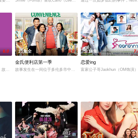
被要求隔离在学生公寓14天，这期间能否开出爱情之花，传说中的
Smile（Fon饰）喜欢Cario（Lee饰），Baeds（Mond饰）和Lisa
通过一次如梦似幻的事件，Nithra
6.0
13集全
8.0
全14集
7.
金氏便利店第一季
恋爱ing
，故事仍在继续。除了发型的变化，二男一女的IT部仍然具有强
故事发生在一间位于多伦多市中心的便利店内，经营店铺的是金氏夫妇
富家公子哥Jaokhun（OM饰演）