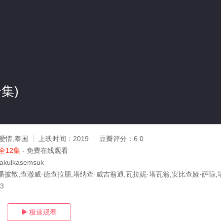
集)
爱情,泰国
上映时间：
2019
豆瓣评分：
6.0
全12集
- 免费在线观看
rakulkasemsuk
潘披散,查澈威·德查拉朋,塔纳查·威吉翁通,瓦拉妮·塔瓦翁,安比查娅·萨琼,
13
极速观看
