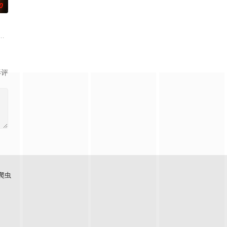
0
者竟屡次击败他。一场
择了彼此。 1976年10月6日清晨，泰国爆发血腥镇压
影评
爬虫