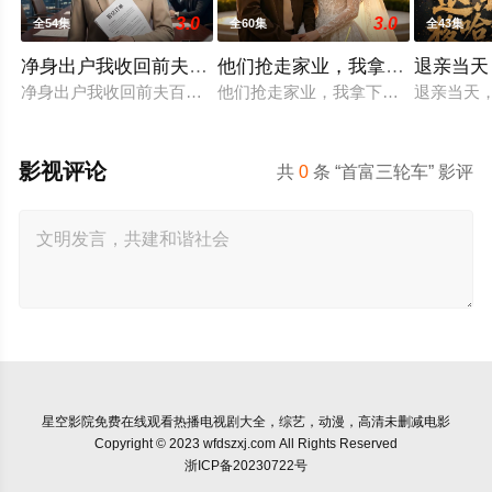
3.0
3.0
全54集
全60集
全43集
净身出户我收回前夫百亿订单
他们抢走家业，我拿下整个翡翠
退亲当天
净身出户我收回前夫百亿订单
他们抢走家业，我拿下整个翡翠圈
退亲当天
影视评论
共
0
条 “首富三轮车” 影评
星空影院
免费在线观看热播电视剧大全，综艺，动漫，高清未删减电影
Copyright © 2023 wfdszxj.com All Rights Reserved
浙ICP备20230722号