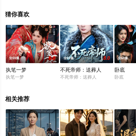
上星空电影网，更多相关信息可移步至豆瓣电视剧、电视
猫或剧情网等平台了解。
猜你喜欢
6.0
8.0
全69集
全69集
全68集
执笔一梦
不死帝师：送葬人
卧底
执笔一梦
不死帝师：送葬人
卧底
相关推荐