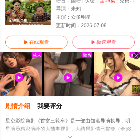
语言：
国语
状态：
全58集
- 免费在线观看
导演：
未知
主演：
众多明星
全58集/全集
更新时间：
2026-07-08
在线观看
极速观看


剧情介绍
我要评分
星空影院爽剧《首富三轮车》是一部由知名导演执导，明
星演员精彩演绎的大陆电视剧，大结局剧情已揭晓（全58
集），手机免费在线观看高清无删减完整版电视剧全集就
