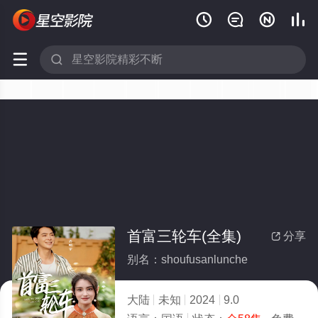






首富三轮车(全集)
分享

别名：shoufusanlunche
大陆
未知
2024
9.0