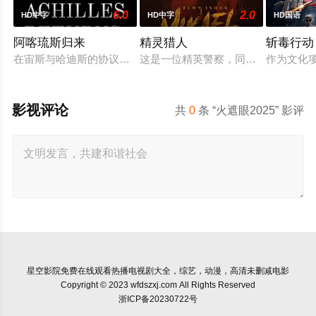
6.0
2.0
HD中字
HD中字
HD国语
阿喀琉斯归来
精灵猎人
斩毒行动
在宙斯与哈迪斯的协议下，年迈的阿喀琉斯被忒提斯从冥界释放
这是一位精英警察，同时也是精灵猎
作为文化项
影视评论
共
0
条 “火遮眼2025” 影评
星空影院
免费在线观看热播电视剧大全，综艺，动漫，高清未删减电影
Copyright © 2023 wfdszxj.com All Rights Reserved
浙ICP备20230722号