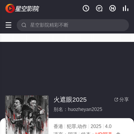






火遮眼2025
分享

别名：huozheyan2025
香港
犯罪,动作
2025
4.0