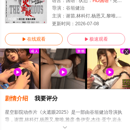
语言：
国语
状态：
HD国语
- 免费在线观看
导演：
谷垣健治
主演：
谢苗,林科灯,杨恩又,黎唯,雅彦·鲁伊安,杰佳·亚宁,岩永丞威,萨哈贾克·波斯安吉特,玛娜莎楠·潘叻翁固,郭峻卿,威奈·旺扬功,萨哈查·楚姆鲁
HD国语
更新时间：
2026-07-08
在线观看
极速观看


剧情介绍
我要评分
星空影院动作片《火遮眼2025》是一部由谷垣健治导演执
导，谢苗,林科灯,杨恩又,黎唯,雅彦·鲁伊安,杰佳·亚宁,岩永
丞威,萨哈贾克·波斯安吉特,玛娜莎楠·潘叻翁固,郭峻卿,威奈
