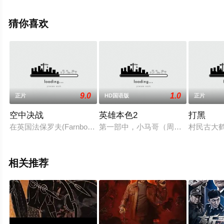
·旺扬功,萨哈查·楚姆鲁姆,马鲁特·乍伦素,桑尼·查特维里亚
猜,查亚尼·里提玛等演员精彩演绎的香港电影，手机免费在
猜你喜欢
线观看高清无删减完整版电影大全就上星空电影网，更多
相关信息可移步至豆瓣电影、电视猫或剧情网等平台了
解。
9.0
1.0
正片
HD国语版
正片
空中决战
英雄本色2
打黑
在英国法保罗夫(Farnborough)航空展上，一架幻影2000在飞行
第一部中，小马哥（周润发 饰）死在
村民古大
相关推荐