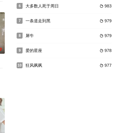
俊，b
，本片取材自1889年震惊欧洲的梅耶林事件（Mayer
大多数人死于周日
983
6

一条道走到黑
979
7

犀牛
979
8

0
爱的星座
978
9

狂风飒飒
977
10

一个
参加第16届全州国际电影节韩国新片展映单元。该片讲述的是