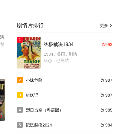
剧情片排行
更多

等演
1
剧情
终极裁决1934
993

1934 / 美国 / 剧情
状态：已完结
小妹危险
987
2

猎妖记
987
3

烈日当空（粤语版）
985
4

0
记忆裂痕2024
984
5
