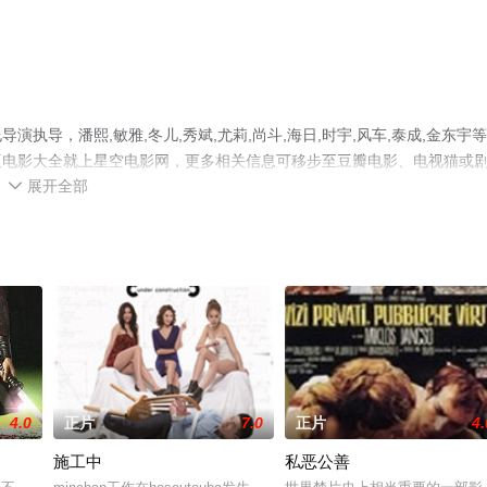
导，潘熙,敏雅,冬儿,秀斌,尤莉,尚斗,海日,时宇,风车,泰成,金东宇
版电影大全就上星空电影网，更多相关信息可移步至豆瓣电影、电视猫或
展开全部

4.0
正片
7.0
正片
4.
施工中
私恶公善