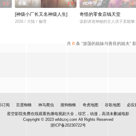
8.0
全集
2.0
HD中字
5.
[神级小厂长又名神级人生]
奇怪的零食店钱天堂
的中年男人，
2026 / 大陆 / 倫理
该剧讲述神秘的主人洪子卖能够
共
0
条 “放荡的姐妹与善良的姐夫” 
S订阅
百度蜘蛛
神马爬虫
搜狗蜘蛛
奇虎地图
谷歌地图
必应
星空影院
免费在线观看热播电视剧大全，综艺，动漫，高清未删减电影
Copyright © 2023 wfdszxj.com All Rights Reserved
浙ICP备20230722号