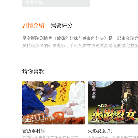
中文字幕
剧情介绍
我要评分
星空影院剧情片《放荡的姐妹与善良的姐夫》是一部由金瑞允导演执
员精彩演绎的韩国电影，手机免费在线观看高清无删减完整
网等平台了解。
猜你喜欢
正片
1.0
正片
窗边乡村乐
火影忍女 忍