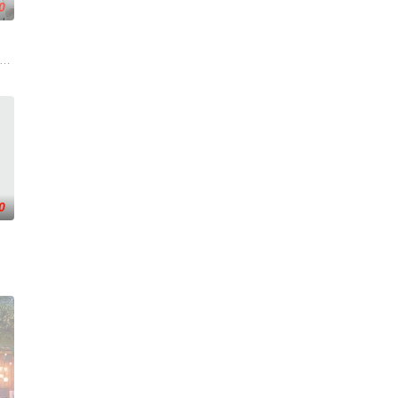
0
生活变成了一场绝望的狂飙
emale actio
0