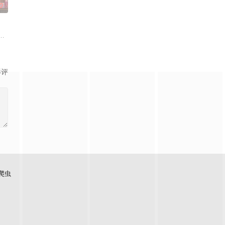
0
实现人们愿望的神秘零食，以及人们来到那里展开一段魔法般的
影评
爬虫