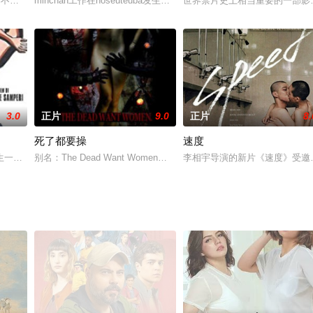
电影研究社的学长村崎跑来找他
那不过是战争期间的休息而已。自从第二次世界大战後的60年间
minchan工作在hoseuteuba发生就像他们知道事实和大亨和朋友3年庆
世界禁片史上相当重要的一部影片
3.0
正片
9.0
正片
8.
死了都要操
速度
生一些童趣而且搞笑的事情，也是很多互联网粉丝在寻觅的一部片子
别名：The Dead Want Women，开始的时尚大厦在1920年的咆哮，
李相宇导演的新片《速度》受邀