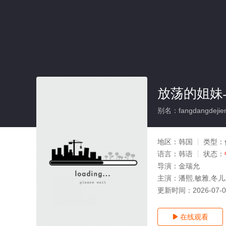
放荡的姐妹
别名：fangdangdejieme
地区：
韩国
类型：
语言：
韩语
状态：
导演：
金瑞允
主演：
潘熙,敏雅,冬儿
更新时间：
2026-07-
在线观看
