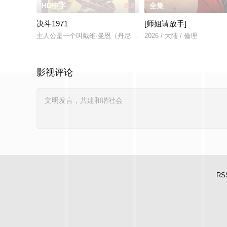
HD中字
8.0
全集
决斗1971
[师姐请放手]
主人公是一个叫戴维·曼恩（丹尼斯·韦弗 Dennis Weaver 饰）
2026 / 大陆 / 倫理
影视评论
RS