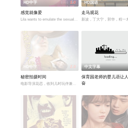
HD中字
1.0
HD国语
感觉就像爱
走马观花
Lila wants to emulate the sexual exploits
新波，丁大宁，郭华，程一
HD中字
2.0
中文字幕
秘密拍摄时间
保育园老师的婴儿语让
奋
电影导演花恋，收到儿时玩伴兼名导须藤的墨西哥拍片邀约。她
2025 / 日本 / 白木由子