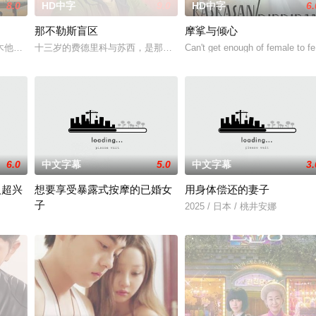
8.0
HD中字
9.0
HD中字
6.
那不勒斯盲区
摩挲与倾心
木他们毕业于同一所大学。他们和很多年轻人一样，自以为是，敏感
十三岁的费德里科与苏西，是那不勒斯两大死敌大佬的后代。突然间
Can't get enough of female to f
6.0
中文字幕
5.0
中文字幕
3.
人超兴
想要享受暴露式按摩的已婚女
用身体偿还的妻子
子
惊喜之余却感到不安，态度犹豫
2025 / 日本 / 桃井安娜
2025 / 日本 / 竹内夏希