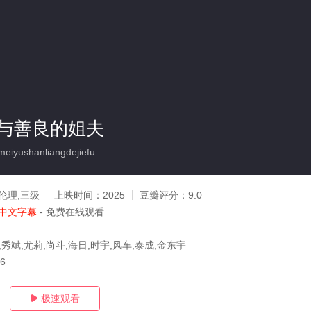
与善良的姐夫
iyushanliangdejiefu
伦理,三级
上映时间：
2025
豆瓣评分：
9.0
中文字幕
- 免费在线观看
,秀斌,尤莉,尚斗,海日,时宇,风车,泰成,金东宇
06
极速观看
