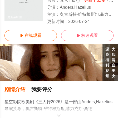
语言：
其它
状态：
更新至05集
- 免费在线观看
导演：
Anders,Hazelius
主演：
奥古斯特·维特根斯坦,菲力克斯·桑德曼,Seth,Manteus,Rebecka,Harper
更新至05集
更新时间：
2026-07-24
在线观看
极速观看


剧情介绍
我要评分
星空影院欧美剧《三人行2026》是一部由Anders,Hazelius
导演执导，奥古斯特·维特根斯坦,菲力克斯·桑德
曼,Seth,Manteus,Rebecka,Harper等演员精彩演绎的其它
