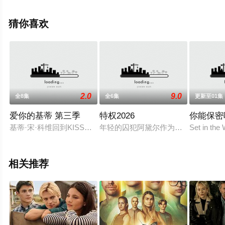
电视剧，手机免费在线观看高清无删减完整版电视剧全集
就上星空电影网，更多相关信息可移步至豆瓣电视剧、电
猜你喜欢
视猫或剧情网等平台了解。
2.0
9.0
全8集
全6集
更新至01集
爱你的基蒂 第三季
特权2026
你能保密
基蒂·宋·科维回到KISS学校，迎来她的毕业学年，并且已经规
年轻的囚犯阿黛尔作为提前获释协议
Set in the
相关推荐