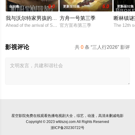
9.0
6.0
全10集
更新至02集
更新至02集
我与沃尔特家男孩的生活第三季
方舟一号第三季
断林镇谜
Ahead of the arrival of Season 2, Netflix
官方宣布第三季
The 12th s
影视评论
共
0
条 “三人行2026” 影评
星空影院
免费在线观看热播电视剧大全，综艺，动漫，高清未删减电影
Copyright © 2023 wfdszxj.com All Rights Reserved
浙ICP备20230722号