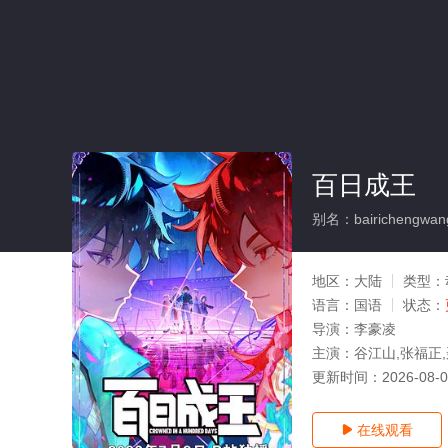
百日成王
别名：bairichengwan
地区：
大陆
类型：
语言：
国语
状态：
导演：
李豪凌
主演：
谷江山,张福正,
更新时间：
2026-08-
在线观看
