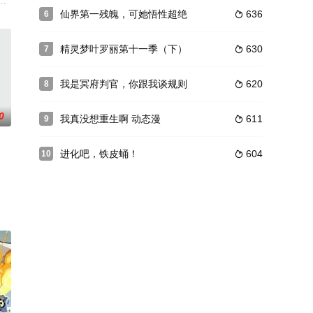
在穿越途中，鸡佬喔感染了
，由于偶然原因，到了地球女孩香凌家，用他的超人魔力帮助香
仙界第一残魄，可她悟性超绝
636
6

精灵梦叶罗丽第十一季（下）
630
7

我是冥府判官，你跟我谈规则
620
8

0
我真没想重生啊 动态漫
611
9

进化吧，铁皮蛹！
604
10
