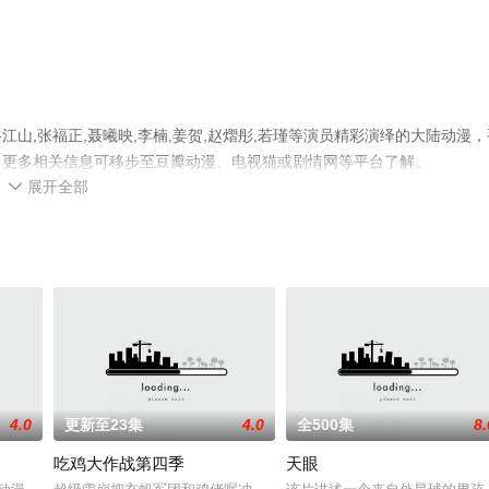
山,张福正,聂曦映,李楠,姜贺,赵熠彤,若瑾等演员精彩演绎的大陆动漫，
，更多相关信息可移步至豆瓣动漫、电视猫或剧情网等平台了解。
展开全部

4.0
更新至23集
4.0
全500集
8.
吃鸡大作战第四季
天眼