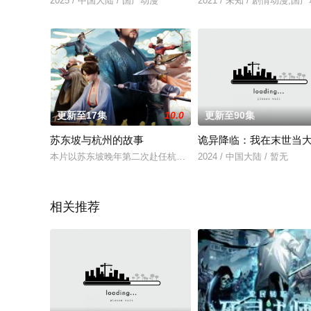
2025 / 中国大陆 / 国产动漫
2021 / 未知 / 剧情动漫,国
更新至17集
10.0
更新至90集
苏东坡与杭州的故事
诡异降临：我在末世当
本片以苏东坡晚年第二次赴任杭州，与老友佛印（一心想将苏东
2024 / 中国大陆 / 暂无
相关推荐