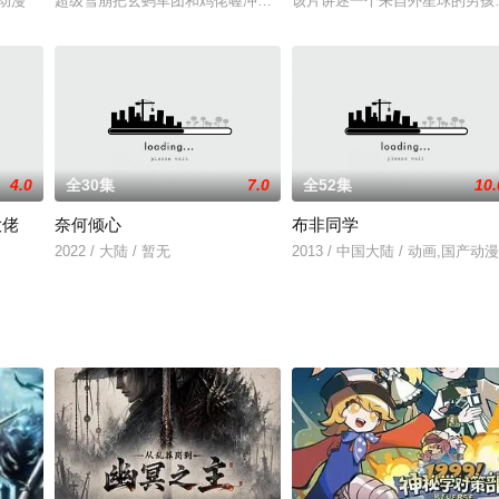
产动漫
超级雪崩把玄蚂军团和鸡佬喔冲上了天，开启了爆笑穿越时空之旅！
该片讲述一个来自外星球的男孩
4.0
全30集
7.0
全52集
10.
大佬
奈何倾心
布非同学
坡渡入佛门）、辽国女粉丝耶律
2022 / 大陆 / 暂无
2013 / 中国大陆 / 动画,国产动漫