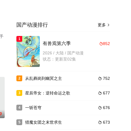
国产动漫排行
更多

手
1
有兽焉第六季
852

2026 / 大陆 / 国产动漫
状态：更新至02集
从乱葬岗到幽冥之主
752
2

星辰帝女：逆转命运之歌
677
3

一斩苍穹
676
4

0
猎魔女团之末世求生
673
5
