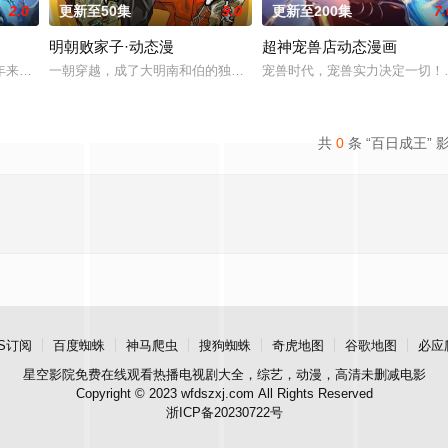
2.0
更新至50集
9.0
更新至200集
7.
明朝败家子·动态漫
超神宠兽店动态漫画
经典、结合潮流、呈现崭新的花
年来第一次来临水城选拔弟子，方秦两家围绕这一个将决定二者命运
一朝穿越，成了大明南和伯的独子，一个京城恶少，十足的人渣败类
宠兽时代，宠兽实力决定一切！
共
0
条 “百日成王” 
S订阅
百度蜘蛛
神马爬虫
搜狗蜘蛛
奇虎地图
谷歌地图
必应
星空影院
免费在线观看热播电视剧大全，综艺，动漫，高清未删减电影
Copyright © 2023 wfdszxj.com All Rights Reserved
浙ICP备20230722号