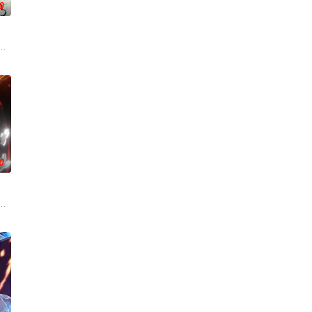
0
背叛，残忍杀害后抛尸乱葬
库斯在一场乌龙中意外成为了“神秘学事件对策部”的负责人。
0
、赤霞峰、风吟山庄、无尘
强序列003“鲜血君王”，不仅可以无视一切痛觉，还可以