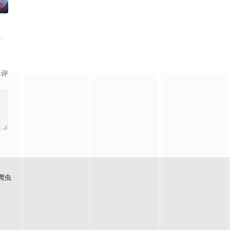
0
，败家子中的败家子。
战宠师们全都努力而缓慢提升着宠兽实力。直到一家神秘宠兽店
影评
爬虫