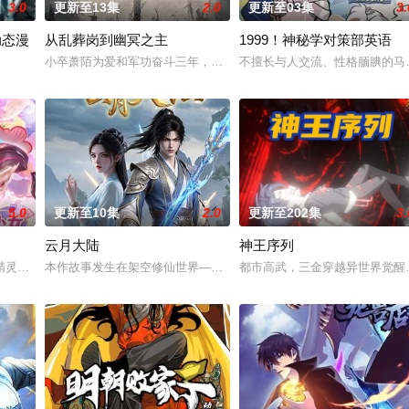
3.0
更新至13集
2.0
更新至03集
3.
动态漫
从乱葬岗到幽冥之主
1999！神秘学对策部英语
七玄门参加入门考核，最终被墨
小卒萧陌为爱和军功奋斗三年，却被恋人柳莺儿与将军之子赵昊联手
不擅长与人交流、性格腼腆的马
覆，人类进入全民转职时代。 唯有成为转职者！升级变强！方能站
5.0
更新至10集
2.0
更新至202集
3.
云月大陆
神王序列
秘学事件对策部”的负责人。
精灵竟然成了关键所在！东方桃子与伙伴们一边为救治师父森木宇冲
本作故事发生在架空修仙世界——云月大陆。大陆鼎盛时期由浣溪沙
都市高武，三金穿越异世界觉醒最