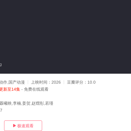
g
动作,国产动漫
上映时间：
2026
豆瓣评分：
10.0
更新至14集
- 免费在线观看
聂曦映,李楠,姜贺,赵熠彤,若瑾
07
极速观看
