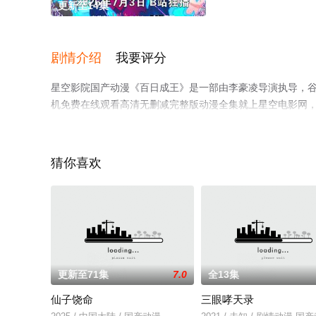
更新至14集
剧情介绍
我要评分
星空影院国产动漫《百日成王》是一部由李豪凌导演执导，谷江
机免费在线观看高清无删减完整版动漫全集就上星空电影网
猜你喜欢
更新至71集
7.0
全13集
仙子饶命
三眼哮天录