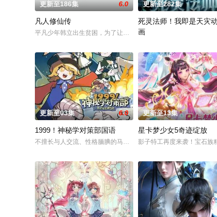
更新至186集
6.0
更新至282集
凡人修仙传
死灵法师！我即是天灾
画
平凡少年韩立出生贫困，为了让家人过上更好的生活，自愿前去
游戏降临现实，世界规则颠
更新至03集
6.0
更新至13集
1999！神秘学对策部国语
星卡梦少女5奇迹绽放
不擅长与人交流、性格腼腆的马库斯在一场乌龙中意外成为了“神
影子特工再度来袭！宝石族