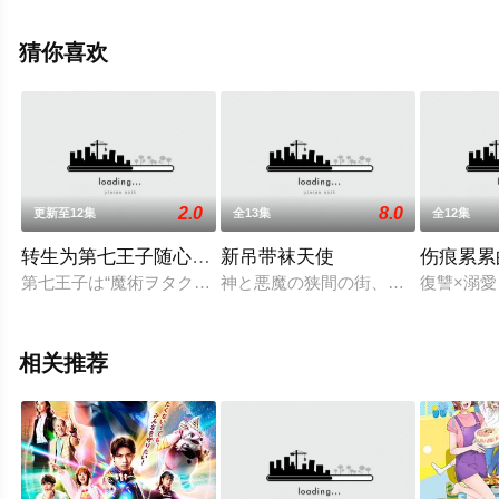
观看高清无删减完整版动漫全集就上星空电影网，更多相
关信息可移步至豆瓣动漫、电视猫或剧情网等平台了解。
猜你喜欢
2.0
8.0
更新至12集
全13集
全12集
转生为第七王子随心所欲的魔法学习之路 第二季
新吊带袜天使
伤痕累累
第七王子は“魔術ヲタク” 魔術に大切なものは、“家柄”・“才能”・“
神と悪魔の狭間の街、ダテンシティ
復讐×溺愛
相关推荐