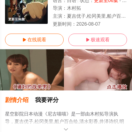
语言：
日语
状态：
更新至06集
- 免费在线观看
导演：
木村拓
主演：
夏吉优子,松冈美里,船户百合绘,清水彩香,井泽诗织,明智璃子,稻田彻
更新至06集
更新时间：
2026-08-07
在线观看
极速观看


剧情介绍
我要评分
星空影院日本动漫《尼古喵喵》是一部由木村拓导演执
导，夏吉优子,松冈美里,船户百合绘,清水彩香,井泽诗织,明
智璃子,稻田彻等演员精彩演绎的日本动漫，手机免费在线
