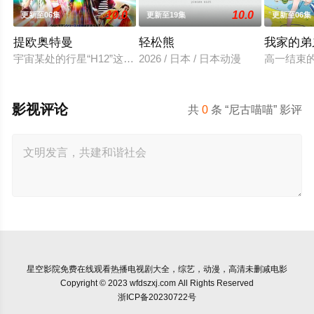
10.0
10.0
更新至06集
更新至19集
更新至06集
提欧奥特曼
轻松熊
我家的弟
宇宙某处的行星“H12”这颗与地球极其相似的星球，某日遭到了
2026 / 日本 / 日本动漫
高一结束
影视评论
共
0
条 “尼古喵喵” 影评
星空影院
免费在线观看热播电视剧大全，综艺，动漫，高清未删减电影
Copyright © 2023 wfdszxj.com All Rights Reserved
浙ICP备20230722号