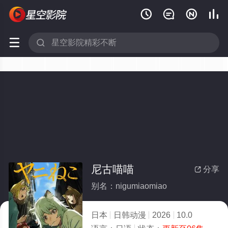






尼古喵喵
分享

别名：nigumiaomiao
日本
日韩动漫
2026
10.0