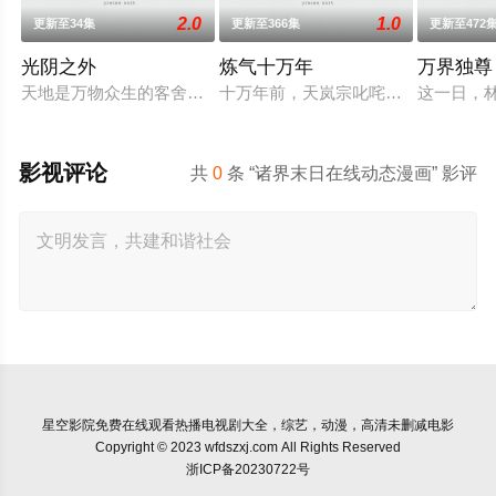
2.0
1.0
更新至34集
更新至366集
更新至472
光阴之外
炼气十万年
万界独尊
天地是万物众生的客舍，光阴是古往今来的过客。苍天残面张开
十万年前，天岚宗叱咤修真界，宗内
这一日，
影视评论
共
0
条 “诸界末日在线动态漫画” 影评
星空影院
免费在线观看热播电视剧大全，综艺，动漫，高清未删减电影
Copyright © 2023 wfdszxj.com All Rights Reserved
浙ICP备20230722号