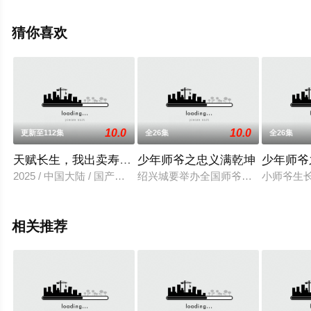
多相关信息可移步至豆瓣动漫、电视猫或剧情网等平台了
解。
猜你喜欢
10.0
10.0
更新至112集
全26集
全26集
天赋长生，我出卖寿命成神
少年师爷之忠义满乾坤
少年师爷
2025 / 中国大陆 / 国产动漫
绍兴城要举办全国师爷大选拔少年组
小师爷生
相关推荐