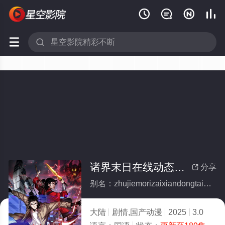






诸界末日在线动态漫画
分享

别名：zhujiemorizaixiandongtaimanhua
大陆
剧情,国产动漫
2025
3.0