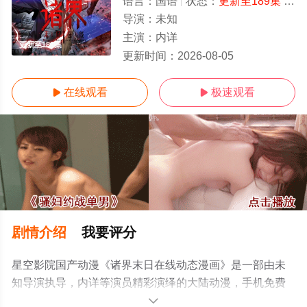
语言：
国语
状态：
更新至189集
- 免费在线观看
导演：
未知
主演：
内详
更新至189集
更新时间：
2026-08-05
在线观看
极速观看


剧情介绍
我要评分
星空影院国产动漫《诸界末日在线动态漫画》是一部由未
知导演执导，内详等演员精彩演绎的大陆动漫，手机免费
在线观看高清无删减完整版动漫全集就上星空电影网，更
