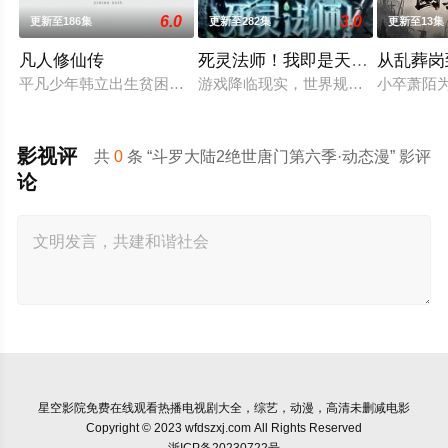
6.0
3.0
更新至186集
更新至282集
更新至13集
凡人修仙传
死灵法师！我即是天灾动态漫画
从乱葬岗
平凡少年韩立出生贫困，为了让家人过上更好的生活，自愿前去
游戏降临现实，世界规则颠覆，人类
小卒萧陌
影视评
共
0
条 “斗罗大陆2绝世唐门第六季·动态漫” 影评
论
星空影院
免费在线观看热播电视剧大全，综艺，动漫，高清未删减电影
Copyright © 2023 wfdszxj.com All Rights Reserved
浙ICP备20230722号