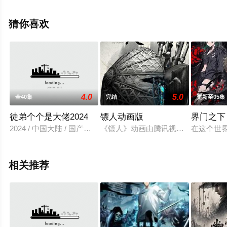
删减完整版动漫全集就上星空电影网，更多相关信息可移
步至豆瓣动漫、电视猫或剧情网等平台了解。
猜你喜欢
4.0
5.0
全40集
完结
更新至05集
徒弟个个是大佬2024
镖人动画版
界门之下
2024 / 中国大陆 / 国产动漫
《镖人》动画由腾讯视频出品，改编自
在这个世界
相关推荐