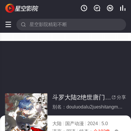






斗罗大陆2绝世唐门第六季·动态漫(全集)
分享

别名：douluodalu2jueshitangmendiliujidongtaiman
大陆
国产动漫
2024
5.0