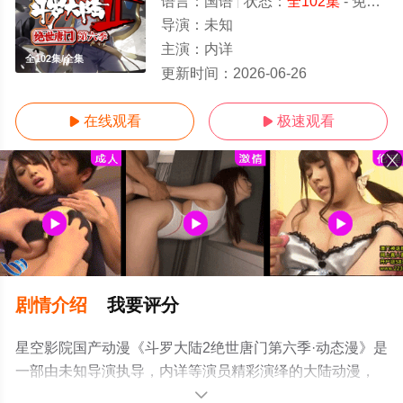
语言：
国语
状态：
全102集
- 免费在线观看
导演：
未知
主演：
内详
全102集/全集
更新时间：
2026-06-26
在线观看
极速观看


剧情介绍
我要评分
星空影院国产动漫《斗罗大陆2绝世唐门第六季·动态漫》是
一部由未知导演执导，内详等演员精彩演绎的大陆动漫，
大结局剧情已揭晓（全102集），手机免费在线观看高清无
