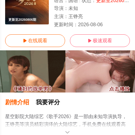
语言：
国语
状态：
更新至20260806期
导演：
未知
主演：
王铮亮
更新至20260806期
更新时间：
2026-08-06
在线观看
极速观看


剧情介绍
我要评分
星空影院大陆综艺《歌手2026》是一部由未知导演执导，
王铮亮等演员精彩演绎的大陆综艺，手机免费在线观看高
清无删减完整版综艺节目就上星空电影网，更多相关信息
