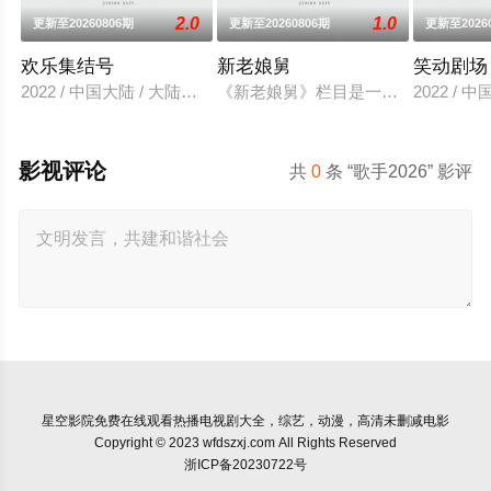
2.0
1.0
更新至20260806期
更新至20260806期
更新至2026
欢乐集结号
新老娘舅
笑动剧场
2022 / 中国大陆 / 大陆综艺
《新老娘舅》栏目是一档全国首创的
2022 / 
影视评论
共
0
条 “歌手2026” 影评
星空影院
免费在线观看热播电视剧大全，综艺，动漫，高清未删减电影
Copyright © 2023 wfdszxj.com All Rights Reserved
浙ICP备20230722号