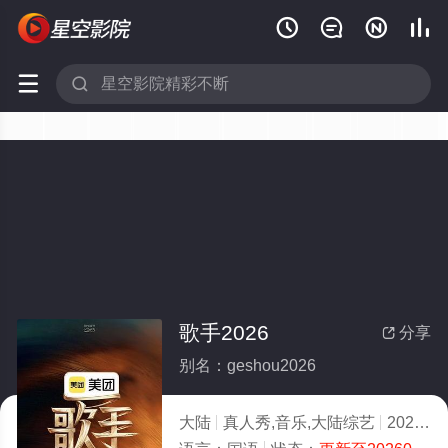






歌手2026
分享

别名：geshou2026
大陆
真人秀,音乐,大陆综艺
2026
1