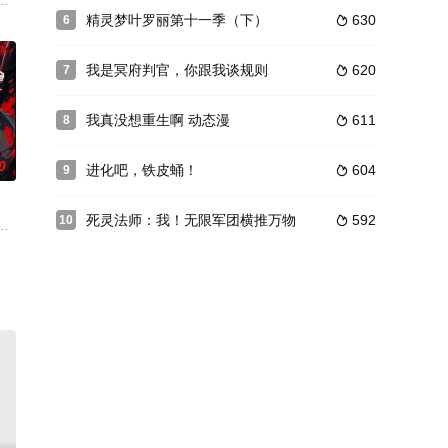
毒人间，捕蛇者许应因看不
气追番更过瘾！ 更新至《斗破苍穹年番》第144集
精灵梦叶罗丽第十一季（下）
630
6

我是冥府判官，你跟我谈规则
620
7

我真没想重生啊 动态漫
611
8

0
进化吧，铁皮蛹！
604
9

死灵法师：我！无限军团横推万物
592
10

武侠与星际科幻对撞的高燃
⼦构成，而岚海少年林野天生自带 “招魂” 体质，是“游