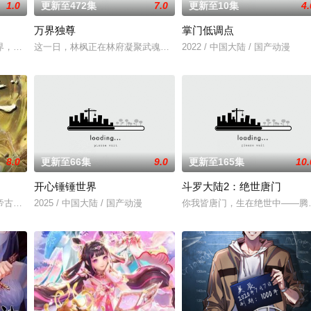
1.0
更新至472集
7.0
更新至10集
4.
万界独尊
掌门低调点
诡异之眼，所视之处生灵涂炭，
界，宗内弟子皆是天骄，所向披靡。唯独开山弟子徐阳一直是炼气期
这一日，林枫正在林府凝聚武魂，不想，他才刚将剑武魂修炼成雏形
2022 / 中国大陆 / 国产动漫
8.0
更新至66集
9.0
更新至165集
10.
开心锤锤世界
斗罗大陆2：绝世唐门
力荼毒人间，捕蛇者许应因看不
帝古飞扬被世界规则所限，修为困在九天武帝境多年，难以突破。为
2025 / 中国大陆 / 国产动漫
你我皆唐门，生在绝世中——腾