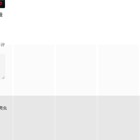
0
漫
们一边为救治师父森木宇冲
2020年7月7日这一天不断轮回。他曾肆意放纵做尽恶事
影评
爬虫