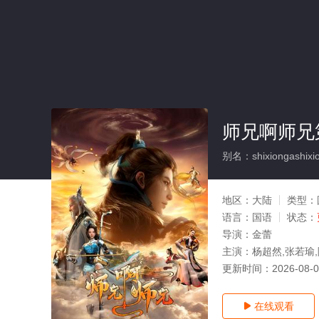
师兄啊师兄
别名：shixiongashixion
地区：
大陆
类型：
语言：
国语
状态：
导演：
金蕾
主演：
杨超然,张若瑜
更新时间：
2026-08-
在线观看
