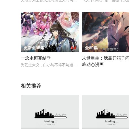
天地分为上古大荒与现世人间两界，由太极壁垒相隔，域外虚无
《大千小镇》是一部基于天
更新至05集
9.0
全80集
​一念永恒完结季​
末世重生：我靠开箱子
峰动态漫画
为苍生大义，白小纯不得不与通天道人展开决战。随着旧世界破
姜小勇在末世中被绿茶女背
相关推荐