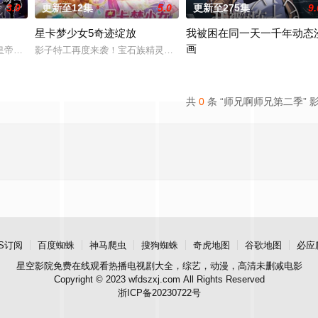
3.0
更新至12集
5.0
更新至275集
9.
星卡梦少女5奇迹绽放
我被困在同一天一千年动态
画
皇帝国开始新的冒险，意外与凤凰神宗弟子结下梁子，同时也结识了
影子特工再度来袭！宝石族精灵竟然成了关键所在！东方桃子与伙伴
己和一群人被抓来准备为妖怪过
主角吴辰穿越到新世界后，被困在
共
0
条 “师兄啊师兄第二季” 
S订阅
百度蜘蛛
神马爬虫
搜狗蜘蛛
奇虎地图
谷歌地图
必应
星空影院
免费在线观看热播电视剧大全，综艺，动漫，高清未删减电影
Copyright © 2023 wfdszxj.com All Rights Reserved
浙ICP备20230722号