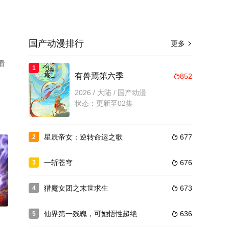
国产动漫排行
更多

看
1
有兽焉第六季
852

2026 / 大陆 / 国产动漫
状态：更新至02集
星辰帝女：逆转命运之歌
677
2

一斩苍穹
676
3

猎魔女团之末世求生
673
4

0
仙界第一残魄，可她悟性超绝
636
5
