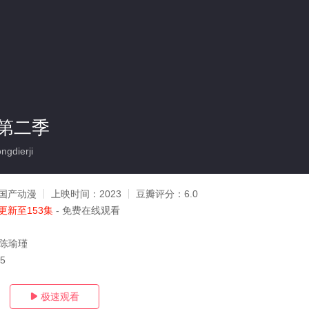
第二季
gdierji
国产动漫
上映时间：
2023
豆瓣评分：
6.0
更新至153集
- 免费在线观看
,陈瑜瑾
05
极速观看
