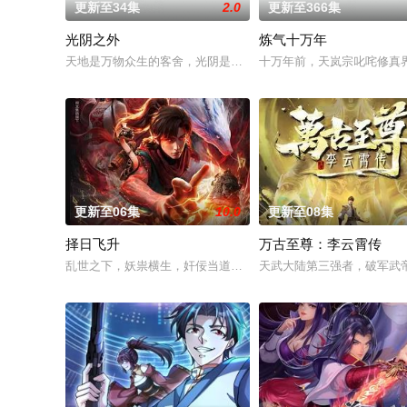
更新至34集
2.0
更新至366集
光阴之外
炼气十万年
天地是万物众生的客舍，光阴是古往今来的过客。苍天残面张开
十万年前，天岚宗叱咤修真
更新至06集
10.0
更新至08集
择日飞升
万古至尊：李云霄传
乱世之下，妖祟横生，奸佞当道。又值幽界入侵，人、幽两界势
天武大陆第三强者，破军武