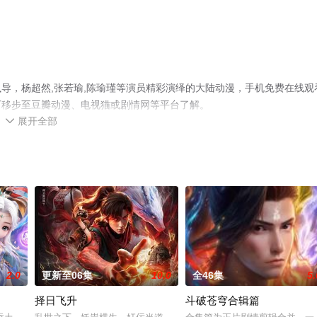
导，杨超然,张若瑜,陈瑜瑾等演员精彩演绎的大陆动漫，手机免费在线观
可移步至豆瓣动漫、电视猫或剧情网等平台了解。
展开全部

2.0
更新至06集
10.0
全46集
5.
择日飞升
斗破苍穹合辑篇