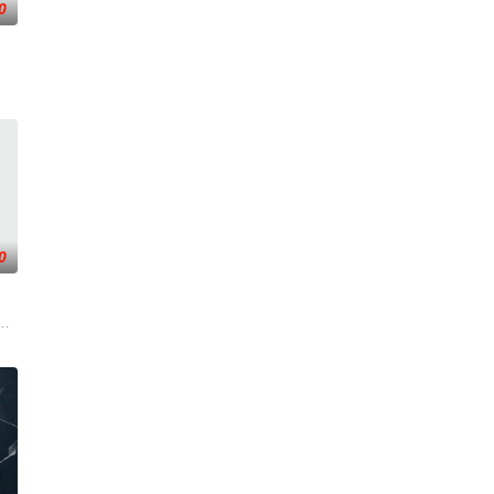
0
，未婚妻姬漫夭就趁机夺走
0
讯视频《斗罗大陆绝世唐门》动画正式启动！