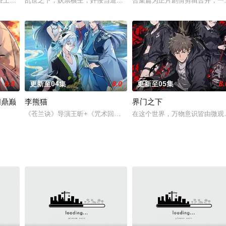
异境滋生侵蚀神魂、扰乱秩序的
蚕土豆所著写的《大主宰》、《元尊》、《万相之王》这三部作品所
乱世之下，妖祟横生，奸佞当道。又值幽界入侵，人、幽两界势力荼
合集篇为正片剧情剪辑合并，一口
8.0
更新至04集
8.0
更新至05集
8.
问鼎巅
李熊猫
界门之下
碎，众人流落天外的永恒大陆。
《苍兰诀》导演王昕+《咒术回战》总作监西位辉实，联手打造国风
在这个世界，万物意识皆由微观粒
叛致死，意外复活到了一年前并获得盲盒系统，他处处先人一步，在