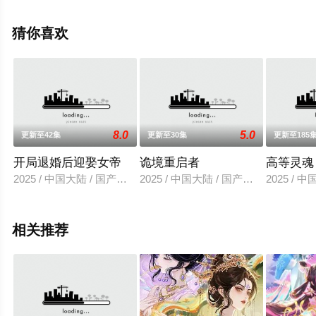
上星空电影网，更多相关信息可移步至豆瓣动漫、电视猫
或剧情网等平台了解。
猜你喜欢
8.0
5.0
更新至42集
更新至30集
更新至185
开局退婚后迎娶女帝
诡境重启者
高等灵魂
2025 / 中国大陆 / 国产动漫
2025 / 中国大陆 / 国产动漫
2025 / 
相关推荐