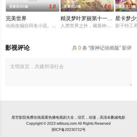
1.0
4.0
更新至281集
更新至10集
更新至11集
完美世界
精灵梦叶罗丽第十一季（下）
星卡梦少
动画改编自同名小说。他为修道而生，为应劫而至，他身化亿万
人类世界之外，藏着神秘而美好的叶
影子特工
影视评论
共
0
条 “搜神记动画版” 影评
星空影院
免费在线观看热播电视剧大全，综艺，动漫，高清未删减电影
Copyright © 2023 wfdszxj.com All Rights Reserved
浙ICP备20230722号