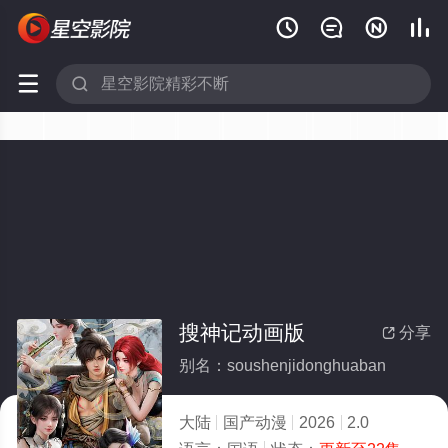






搜神记动画版
分享

别名：soushenjidonghuaban
大陆
国产动漫
2026
2.0