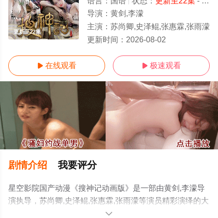
语言：
国语
状态：
更新至22集
- 免费在线观看
导演：
黄剑,李濛
主演：
苏尚卿,史泽鲲,张惠霖,张雨濛
更新至22集
更新时间：
2026-08-02
在线观看
极速观看


剧情介绍
我要评分
星空影院国产动漫《搜神记动画版》是一部由黄剑,李濛导
演执导，苏尚卿,史泽鲲,张惠霖,张雨濛等演员精彩演绎的大
陆动漫，手机免费在线观看高清无删减完整版动漫全集就
