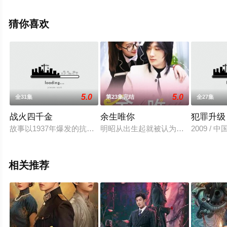
完整版电视剧全集就上星空电影网，更多相关信息可移步
至豆瓣电视剧、电视猫或剧情网等平台了解。
猜你喜欢
5.0
5.0
全31集
第23集完结
全27集
战火四千金
余生唯你
犯罪升级
故事以1937年爆发的抗日战争为大背景，通过一个家族里不同
明昭从出生起就被认为是不祥之人，
2009 / 
相关推荐