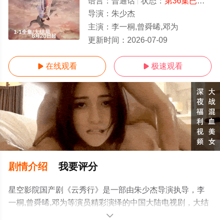
语言：
普通话
状态：
第36集已完结
-
导演：
朱少杰
主演：
李一桐,曾舜晞,邓为
1-1全集/大结局
更新时间：
2026-07-09
在线观看
极速观看


剧情介绍
我要评分
星空影院国产剧《云秀行》是一部由朱少杰导演执导，李
一桐,曾舜晞,邓为等演员精彩演绎的中国大陆电视剧，大结
局剧情已揭晓（1-1全集），手机免费在线观看高清无删减
