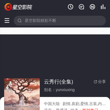






云秀行(全集)
分享

别名：yunxiuxing
中国大陆
剧情,喜剧,爱情,古装,内地剧,国产