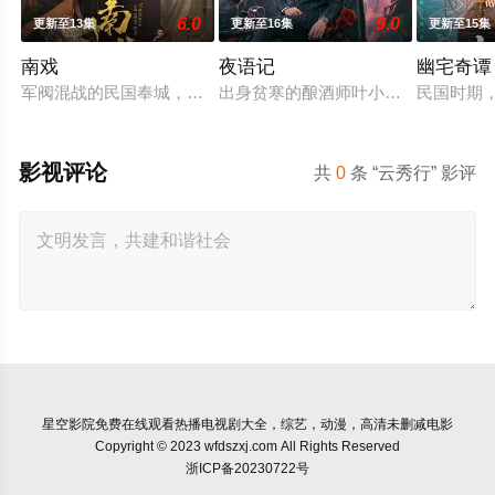
6.0
9.0
更新至13集
更新至16集
更新至15集
南戏
夜语记
幽宅奇谭
军阀混战的民国奉城，玉佛头离奇失窃，戏班主横尸戏台，将冷
出身贫寒的酿酒师叶小唯遭遇爱人程
民国时期
影视评论
共
0
条 “云秀行” 影评
星空影院
免费在线观看热播电视剧大全，综艺，动漫，高清未删减电影
Copyright © 2023 wfdszxj.com All Rights Reserved
浙ICP备20230722号