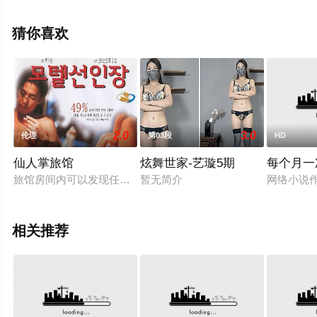
全就上星空电影网，更多相关信息可移步至豆瓣电影、电
视猫或剧情网等平台了解。
猜你喜欢
2.0
3.0
伦理
第03段
HD
仙人掌旅馆
炫舞世家-艺璇5期
每个月一
旅馆房间内可以发现任何不道德的行为。在一间旅馆内住了三对
暂无简介
网络小说
相关推荐