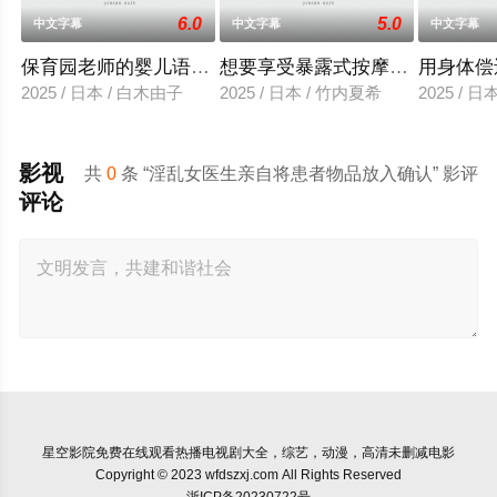
6.0
5.0
中文字幕
中文字幕
中文字幕
保育园老师的婴儿语让人超兴奋
想要享受暴露式按摩的已婚女子
用身体偿
2025 / 日本 / 白木由子
2025 / 日本 / 竹内夏希
2025 / 
影视
共
0
条 “淫乱女医生亲自将患者物品放入确认” 影评
评论
星空影院
免费在线观看热播电视剧大全，综艺，动漫，高清未删减电影
Copyright © 2023 wfdszxj.com All Rights Reserved
浙ICP备20230722号