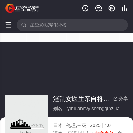






淫乱女医生亲自将患者物品放入确认
分享

别名：yinluannvyishengqinzijianghuanzhewupinfangruqueren
日本
伦理,三级
2025
4.0