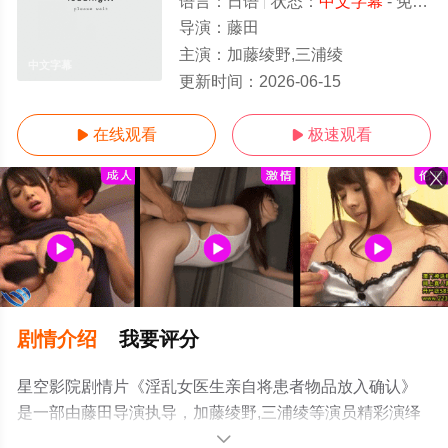
语言：
日语
状态：
中文字幕
- 免费在线观看
导演：
藤田
主演：
加藤绫野,三浦绫
中文字幕
更新时间：
2026-06-15
在线观看
极速观看


剧情介绍
我要评分
星空影院剧情片《淫乱女医生亲自将患者物品放入确认》
是一部由藤田导演执导，加藤绫野,三浦绫等演员精彩演绎
的日本电影，手机免费在线观看高清无删减完整版电影大
