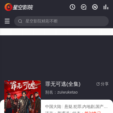






罪无可逃(全集)
分享

别名：zuiwuketao
中国大陆
悬疑,犯罪,内地剧,国产
20