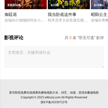
9.0
4.0
更新至18集
全23集
全18集
御廷谣
我当卧底这件事
昭阳公主
改编自行烟烟的同名小说。孟廷辉，大平王朝有史以来个以女子
程序员李文刻意接近顾婷，利用顾炎
改编自青
影视评论
共
0
条 “罪无可逃” 影评
星空影院
免费在线观看热播电视剧大全，综艺，动漫，高清未删减电影
Copyright © 2023 wfdszxj.com All Rights Reserved
浙ICP备20230722号