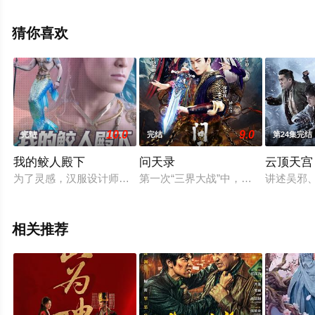
在线观看高清无删减完整版电视剧全集就上星空电影网，
更多相关信息可移步至豆瓣电视剧、电视猫或剧情网等平
猜你喜欢
台了解。
10.0
9.0
完结
完结
第24集完结
我的鲛人殿下
问天录
云顶天宫
为了灵感，汉服设计师池晓瑜来到灯岛采风，结识了民宿老板归
第一次“三界大战”中，妖帝为了达成
讲述吴邪
相关推荐