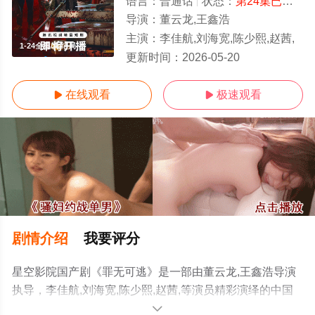
语言：
普通话
状态：
第24集已完结
-
导演：
董云龙,王鑫浩
主演：
李佳航,刘海宽,陈少熙,赵茜,
1-24全集/大结局
更新时间：
2026-05-20
在线观看
极速观看


剧情介绍
我要评分
星空影院国产剧《罪无可逃》是一部由董云龙,王鑫浩导演
执导，李佳航,刘海宽,陈少熙,赵茜,等演员精彩演绎的中国
大陆电视剧，大结局剧情已揭晓（1-24全集），手机免费
