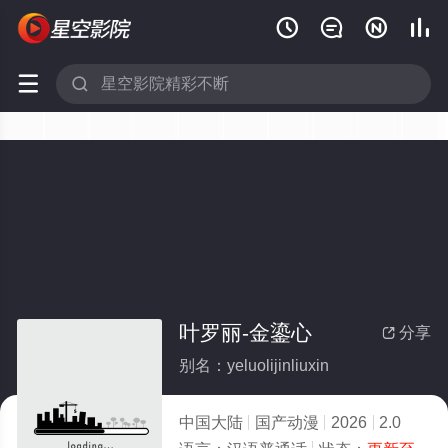






叶罗丽-金鎏心
分享

别名：yeluolijinliuxin
中国大陆
国产动漫
2026
2.0