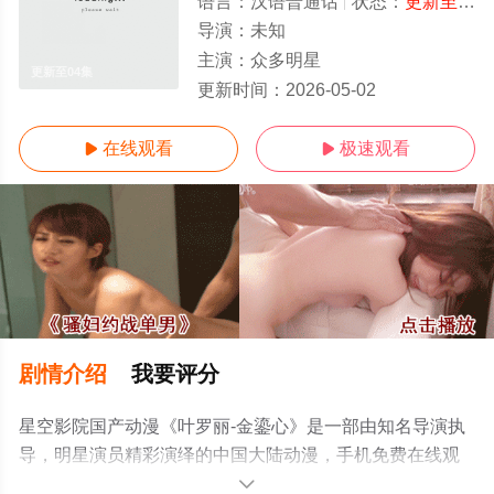
语言：
汉语普通话
状态：
更新至04集
导演：
未知
主演：
众多明星
更新至04集
更新时间：
2026-05-02
在线观看
极速观看


剧情介绍
我要评分
星空影院国产动漫《叶罗丽-金鎏心》是一部由知名导演执
导，明星演员精彩演绎的中国大陆动漫，手机免费在线观
看高清无删减完整版动漫全集就上星空电影网，更多相关
