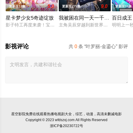
5.0
9.0
更新至12集
更新至275集
更新至14集
星卡梦少女5奇迹绽放
我被困在同一天一千年动态漫画
百日成王
影子特工再度来袭！宝石族精灵竟然成了关键所在！东方桃子与
主角吴辰穿越到新世界后，被困在20
明明上一
影视评论
共
0
条 “叶罗丽-金鎏心” 影评
星空影院
免费在线观看热播电视剧大全，综艺，动漫，高清未删减电影
Copyright © 2023 wfdszxj.com All Rights Reserved
浙ICP备20230722号