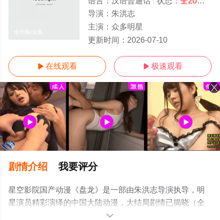
语言：
汉语普通话
状态：
全20集
- 
导演：
朱洪志
主演：
众多明星
全20集/全集
更新时间：
2026-07-10
在线观看
极速观看


剧情介绍
我要评分
星空影院国产动漫《盘龙》是一部由朱洪志导演执导，明
星演员精彩演绎的中国大陆动漫，大结局剧情已揭晓（全
20集），手机免费在线观看高清无删减完整版动漫全集就
