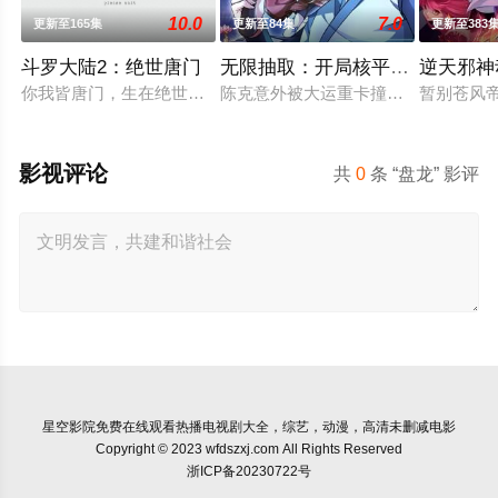
10.0
7.0
更新至165集
更新至84集
更新至383
斗罗大陆2：绝世唐门
无限抽取：开局核平修仙世界动
逆天邪神
你我皆唐门，生在绝世中——腾讯视频《斗罗大陆绝世唐门》动
陈克意外被大运重卡撞上身亡后穿越
暂别苍风
影视评论
共
0
条 “盘龙” 影评
星空影院
免费在线观看热播电视剧大全，综艺，动漫，高清未删减电影
Copyright © 2023 wfdszxj.com All Rights Reserved
浙ICP备20230722号