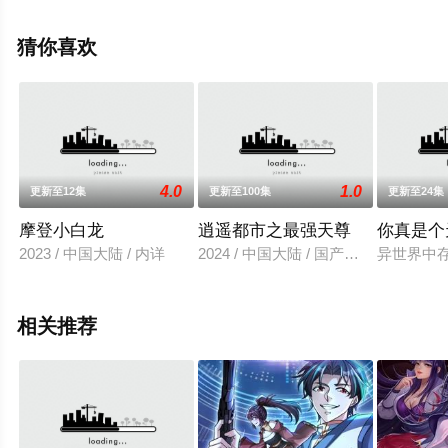
上星空电影网，更多相关信息可移步至豆瓣动漫、电视猫
或剧情网等平台了解。
猜你喜欢
4.0
1.0
更新至12集
更新至100集
更新至24集
摩登小白龙
逍遥都市之最强天尊
你真是个
2023 / 中国大陆 / 内详
2024 / 中国大陆 / 国产动漫
异世界中
相关推荐