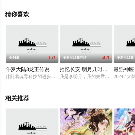
多相关信息可移步至豆瓣动漫、电视猫或剧情网等平台了
解。
猜你喜欢
1.0
4.0
全64集
更新至13集完结
更新至15集
斗罗大陆3龙王传说
拾忆长安·明月几时有第2季
最强神医
伴随着魂导科技的进步，斗罗大陆上的人类征服了海洋，又发现
我是李明月，我的夫君是大唐九皇子
2024 / 
相关推荐