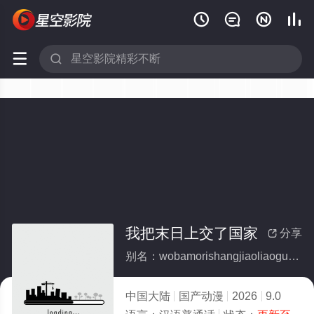






我把末日上交了国家
分享

别名：wobamorishangjiaoliaoguojia
中国大陆
国产动漫
2026
9.0