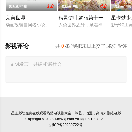
1.0
4.0
更新至281集
更新至10集
更新至11集
完美世界
精灵梦叶罗丽第十一季（下）
星卡梦少
动画改编自同名小说。他为修道而生，为应劫而至，他身化亿万
人类世界之外，藏着神秘而美好的叶
影子特工
影视评论
共
0
条 “我把末日上交了国家” 影评
星空影院
免费在线观看热播电视剧大全，综艺，动漫，高清未删减电影
Copyright © 2023 wfdszxj.com All Rights Reserved
浙ICP备20230722号