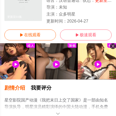
语言：
汉语普通话
状态：
更新至03集
导演：
未知
主演：
众多明星
更新至03集
更新时间：
2026-04-27
在线观看
极速观看


剧情介绍
我要评分
星空影院国产动漫《我把末日上交了国家》是一部由知名
导演执导，明星演员精彩演绎的中国大陆动漫，手机免费
在线观看高清无删减完整版动漫全集就上星空电影网，更
