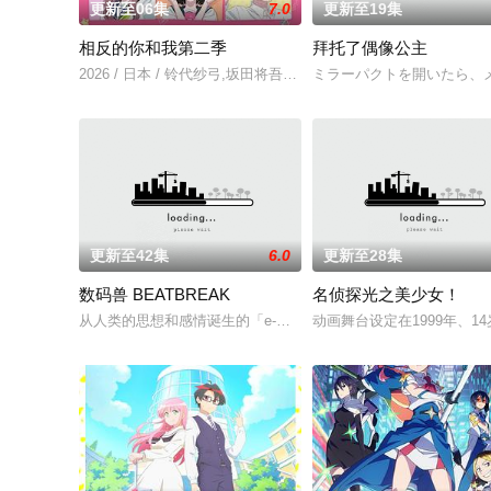
更新至06集
7.0
更新至19集
相反的你和我第二季
拜托了偶像公主
2026 / 日本 / 铃代纱弓,坂田将吾,谷口梦奈,平林瑚夏,岩田安吉
ミラーパクトを開いたら、
更新至42集
6.0
更新至28集
数码兽 BEATBREAK
名侦探光之美少女！
从人类的思想和感情诞生的「e-脉冲」，被作为AI辅助装置「辅
动画舞台设定在1999年、1