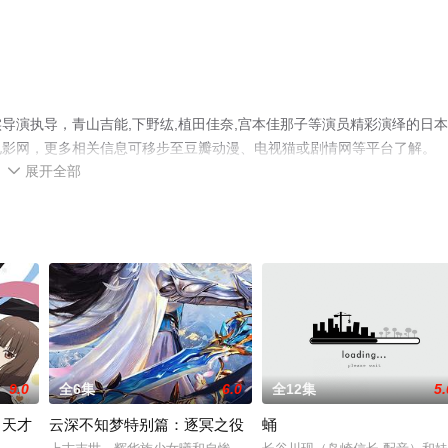
导演执导，青山吉能,下野纮,植田佳奈,宫本佳那子等演员精彩演绎的日
电影网，更多相关信息可移步至豆瓣动漫、电视猫或剧情网等平台了解。
展开全部

9.0
全6集
6.0
全12集
5.
：天才
云深不知梦特别篇：逐冥之役
蛹