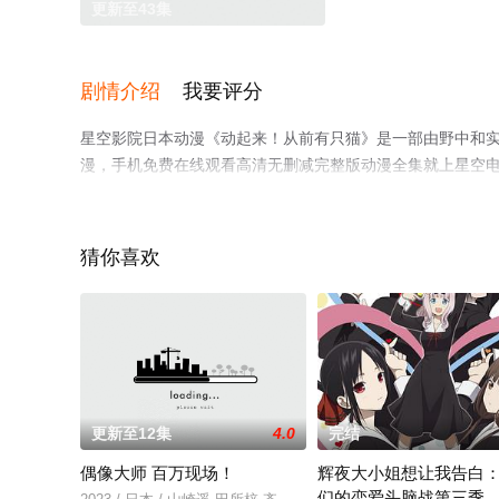
更新至43集
剧情介绍
我要评分
星空影院日本动漫《动起来！从前有只猫》是一部由野中和实
漫，手机免费在线观看高清无删减完整版动漫全集就上星空
猜你喜欢
更新至12集
4.0
完结
偶像大师 百万现场！
辉夜大小姐想让我告白
们的恋爱头脑战第三季