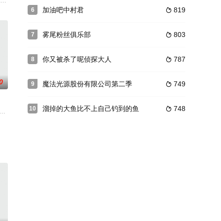
掌控踏上寻找屠魔神剑之路
妹妹阿梦（木户衣吹 配音）一直以来都生活在家庭暴力的阴影
加油吧中村君
819
6

雾尾粉丝俱乐部
803
7

你又被杀了呢侦探大人
787
8

0
魔法光源股份有限公司第二季
749
9

溜掉的大鱼比不上自己钓到的鱼
748
10

，但其实是15
类之敌「D2」对抗而荒废的美国。指挥家「朝雏タクト」与