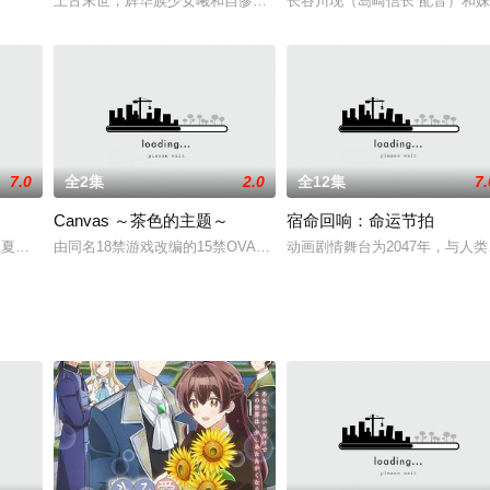
上古末世，辉华族少女曦和自惨痛的族地叛乱中出逃，脱离穹冥魔族
长谷川现（岛崎信长 配音）和
古川慎,小原好美,铃木崚汰,富田美忧,花守由美里
7.0
全2集
2.0
全12集
7.
Canvas ～茶色的主题～
宿命回响：命运节拍
平,杉田智和,古贺葵,大地叶,关
音,花江夏树,石川由依,木村良平,桑原由气,照井春佳,岛村侑,柚木凉香,新垣
由同名18禁游戏改编的15禁OVA。该OVA虽然很多时候被介绍为18禁
动画剧情舞台为2047年，与人