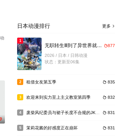
日本动漫排行
更多

本动
1
无职转生Ⅲ到了异世界就拿出真本事
877

2026 / 日本 / 日韩动漫
状态：更新至06集
租借女友第五季
835
2

欢迎来到实力至上主义教室第四季
832
3

废柴风纪委员与裙子长度不合规的JK的故事
831
4

0
茉莉花酱的好感度正在崩坏
831
5
