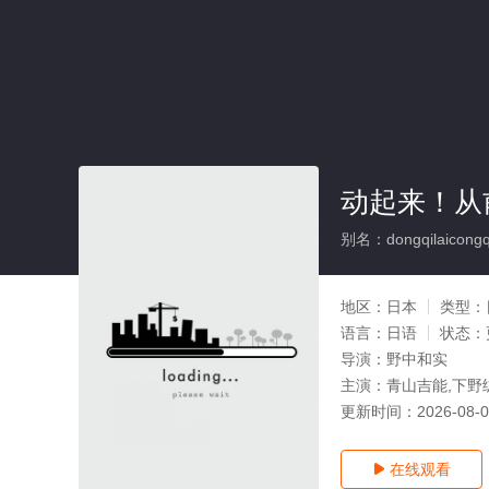
动起来！从
别名：dongqilaicongq
地区：
日本
类型：
语言：
日语
状态：
导演：
野中和实
主演：
青山吉能,下野
更新时间：
2026-08-
在线观看
