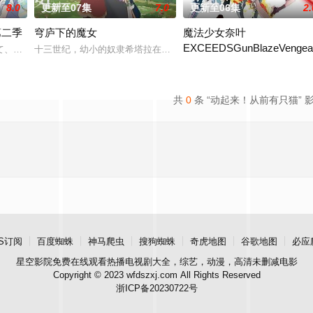
8.0
更新至07集
7.0
更新至06集
2.
第二季
穹庐下的魔女
魔法少女奈叶
EXCEEDSGunBlazeVengea
不为人知的世界曾担任魔王！而
て、格好良くて、しなやかで。誰もが憧れて、高給取りで、人気が
十三世纪，幼小的奴隶希塔拉在伊朗东部城市图斯被奴隶商委托给一
30年前，未知的“侵略性外来生
共
0
条 “动起来！从前有只猫” 
S订阅
百度蜘蛛
神马爬虫
搜狗蜘蛛
奇虎地图
谷歌地图
必应
星空影院
免费在线观看热播电视剧大全，综艺，动漫，高清未删减电影
Copyright © 2023 wfdszxj.com All Rights Reserved
浙ICP备20230722号