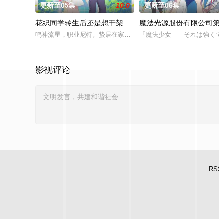
更新至05集
10.0
更新至06集
花织同学转生后还是想干架
魔法光源股份有限公司
鸣神流星，职业尼特。蛰居在家沉迷游戏度日，实际上却在某个
「魔法少女――それは強く
影视评论
RS