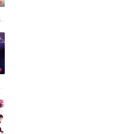
0
）。因"诅咒"而存活了 900
自超级精英贵族，尤里乌斯
0
自由操控梦境的清醒梦能力
日常生活的普通好青年，但凭借能够自由操控梦境的清醒梦能力