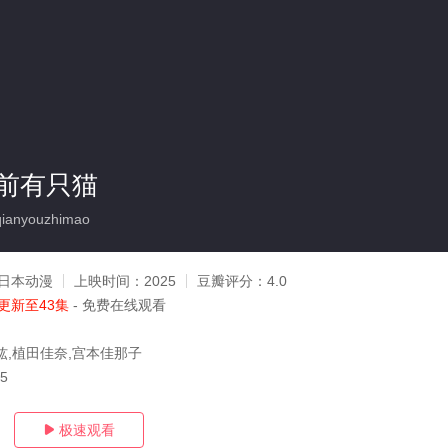
前有只猫
ianyouzhimao
日本动漫
上映时间：
2025
豆瓣评分：
4.0
更新至43集
- 免费在线观看
纮,植田佳奈,宫本佳那子
05
极速观看
