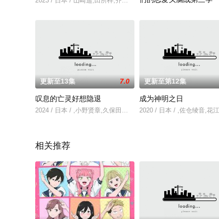
2023 / 日本 / 山崎遥,田所梓,齐藤真知子,郁原由宇,稻川英里
2022 / 日本 / 古贺葵,
更新至13集
7.0
更新至第12集
叹息的亡灵好想隐退
成为神明之日
2024 / 日本 / ,小野贤章,久保田未梦,菲鲁兹·蓝,小原好美,天崎滉
2020 / 日本 / ,佐仓绫
相关推荐