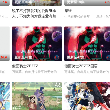
7.0
更新至06集
2.0
更新至19集
10.
说了不打算爱我的公爵继承
摩绪
人，不知为何对我宠爱有加
,岛袋美由利,加藤涉,大森心,楠木灯
メイクとコーデでオシャレな私に大変身！それがアイドルプリンセ
生活在现代的青年——摩绪（MAO
有一份通知从天而降来到没落贵族的千金，艾尔莎的身边。那就是来
10.0
更新至47集
1.0
更新至47集
7.
假面骑士ZEZTZ
假面骑士ZEZTZ国语
助蛋」的能量源被运用。在
4岁的明智安娜从2027年穿越回1999年的真未来市、在
万津莫。自称是过着平淡无奇的日常生活的普通好青年，但凭借能够
万津莫。自称是过着平淡无奇的