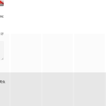
0
nce
个学者辈出的家族进行教育
物”突然出现，世界曾一度濒临毁灭。人类与这些被称为“侵
影评
爬虫