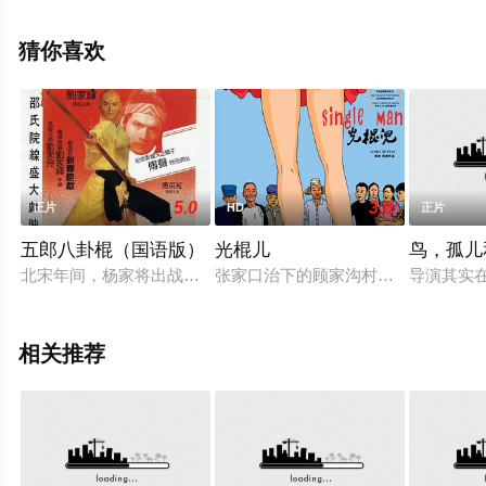
版电影大全就上星空电影网，更多相关信息可移步至豆瓣
电影、电视猫或剧情网等平台了解。
猜你喜欢
5.0
3.0
正片
HD
正片
五郎八卦棍（国语版）
光棍儿
鸟，孤儿
北宋年间，杨家将出战金沙滩，佘太君求得“七子去六子还”的签
张家口治下的顾家沟村里，四个老光棍
导演其实
相关推荐