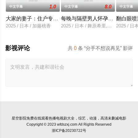
1.0
8.0
中文字幕
中文字幕
中文字幕
大家的妻子：住户专用洞口
每晚与隔壁男人怀孕性爱
翻白眼喷
2025 / 日本 / 加藤桃香
2025 / 日本 / 舞原希里,佐川金二
2025 / 
影视评论
共
0
条 “分手不想说再见” 影评
星空影院
免费在线观看热播电视剧大全，综艺，动漫，高清未删减电影
Copyright © 2023 wfdszxj.com All Rights Reserved
浙ICP备20230722号