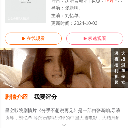
语言：
汉语普通话
状态：
正片
- 免费在线观看
导演：
张新响,
主演：
刘忆单,
1-1全集/大结局
更新时间：
2024-10-03
在线观看
极速观看


剧情介绍
我要评分
星空影院剧情片《分手不想说再见》是一部由张新响,导演
执导，刘忆单,等演员精彩演绎的中国大陆电影，大结局剧
情已揭晓（1-1全集），手机免费在线观看高清无删减完整
