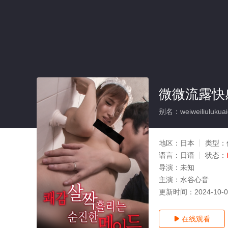
微微流露快
别名：weiweiliulukua
地区：
日本
类型：
语言：
日语
状态：
导演：
未知
主演：
水谷心音
更新时间：
2024-10-
在线观看
