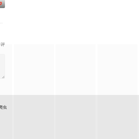
0
生活的照屋踊，憧憬舞蹈学
想要什么，却清楚自己不要什么：父母享受的中产生活、哥哥向
影评
爬虫