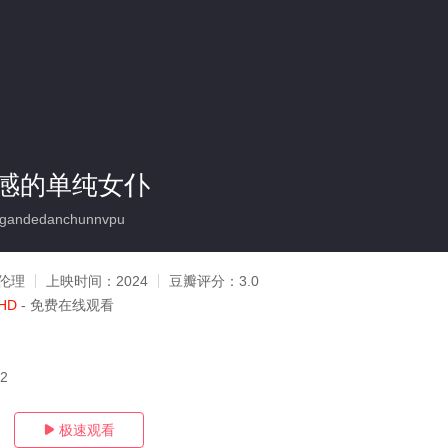
感的单纯女仆
igandedanchunnvpu
伦理
上映时间：
2024
豆瓣评分：
3.0
HD
- 免费在线观看
02
极速观看
