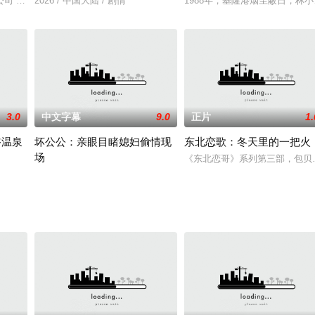
后，他们便陷入了一场充满暴力
司“天使之心”展开。社长伊泽那美得知8年前身亡的恋人或许仍
2026 / 中国大陆 / 剧情
1988年，基隆港烟尘蔽日，林
3.0
中文字幕
9.0
正片
1.
浴温泉
坏公公：亲眼目睹媳妇偷情现
东北恋歌：冬天里的一把火
场
计划》(A D
《东北恋哥》系列第三部，包贝
温泉旅行了。因为她工作太忙，平时很难见面。和她一起去混浴温泉
天天对媳妇性骚扰的恶公公，与性生活早已枯竭的夫妻同住。媳妇时