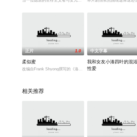
当一位隐居的生存主义者与女儿从河中救起一名神秘的受伤女子
本片剧情依然围绕遗体送还公
正片
1.0
中文字幕
柔似蜜
我和女友小湊四叶的混
性爱
改编自Frank Shyong撰写的《洛杉矶时报》报道《一个垂死母亲的
交往才一个月就和她一起去
相关推荐