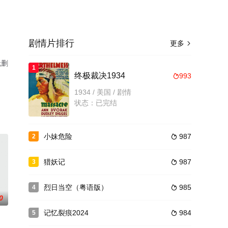
剧情片排行
更多

无删
1
终极裁决1934
993

1934 / 美国 / 剧情
状态：已完结
小妹危险
987
2

猎妖记
987
3

烈日当空（粤语版）
985
4

0
记忆裂痕2024
984
5
