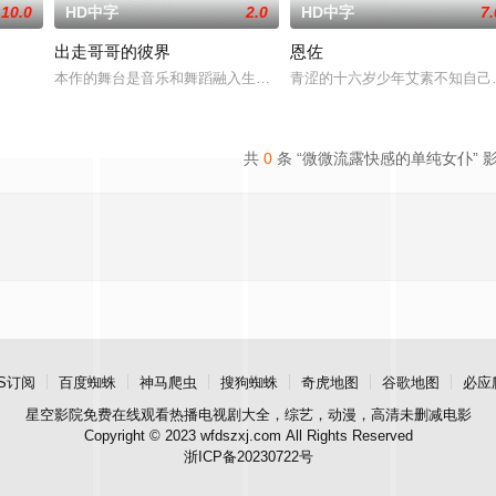
10.0
HD中字
2.0
HD中字
7.
出走哥哥的彼界
恩佐
本作的舞台是音乐和舞蹈融入生活的冲绳。与母亲朱音、妹妹舞一起
青涩的十六岁少年艾素不知自己
共
0
条 “微微流露快感的单纯女仆” 
S订阅
百度蜘蛛
神马爬虫
搜狗蜘蛛
奇虎地图
谷歌地图
必应
星空影院
免费在线观看热播电视剧大全，综艺，动漫，高清未删减电影
Copyright © 2023 wfdszxj.com All Rights Reserved
浙ICP备20230722号