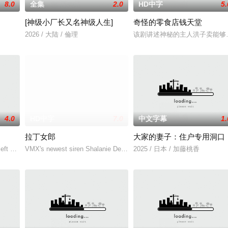
8.0
全集
2.0
HD中字
5.
[神级小厂长又名神级人生]
奇怪的零食店钱天堂
的中年男人，
2026 / 大陆 / 倫理
该剧讲述神秘的主人洪子卖能够
4.0
HD中字
7.0
中文字幕
1.
拉丁女郎
大家的妻子：住户专用洞口
家属委托私家侦探追查真相，誓
eft with the ca
VMX's newest siren Shalanie De Vera and At
2025 / 日本 / 加藤桃香