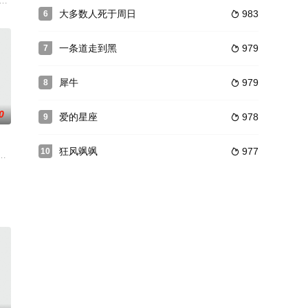
小丽（白小樱 饰）在迷惘中长大，渴望逃离黑暗。 直到遇
大多数人死于周日
983
6

一条道走到黑
979
7

犀牛
979
8

0
爱的星座
978
9

狂风飒飒
977
10

尔、乔杉、潘斌龙、韩彦博笑星云集，东北大哥再聚首，“小男
隔多年参加同学会，喝得酩