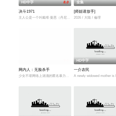
HD中字
8.0
全集
决斗1971
[师姐请放手]
主人公是一个叫戴维·曼恩（丹尼斯·韦弗 Dennis Weaver 饰）
2026 / 大陆 / 倫理
HD中字
9.0
HD中字
网内人：无脸杀手
一介农民
少女不堪网络上汹涌的匿名暴力，选择结束年轻的生命。悲愤的
A newly widowed mother is l