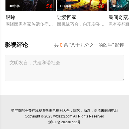
5.0
4.0
HD中字
HD国语
HD国语
眼眸
让爱回家
民间奇案
围绕因患有家族遗传病而导致视力逐渐丧失的摄影师瑞真展开。
因机缘巧合，向现实妥协的导演朱达
患有妄想
影视评论
共
0
条 “八十九分之一的凶手” 影评
星空影院
免费在线观看热播电视剧大全，综艺，动漫，高清未删减电影
Copyright © 2023 wfdszxj.com All Rights Reserved
浙ICP备20230722号