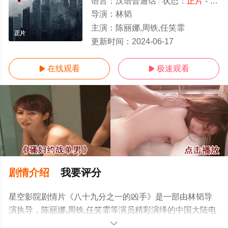
语言：
汉语普通话
状态：
正片
- 免费在线观看
导演：
林韬
主演：
陈丽娜,周铁,任笑霏
正片
更新时间：
2024-06-17
在线观看
极速观看


剧情介绍
我要评分
星空影院剧情片《八十九分之一的凶手》是一部由林韬导
演执导，陈丽娜,周铁,任笑霏等演员精彩演绎的中国大陆电
影，手机免费在线观看高清无删减完整版电影大全就上星
