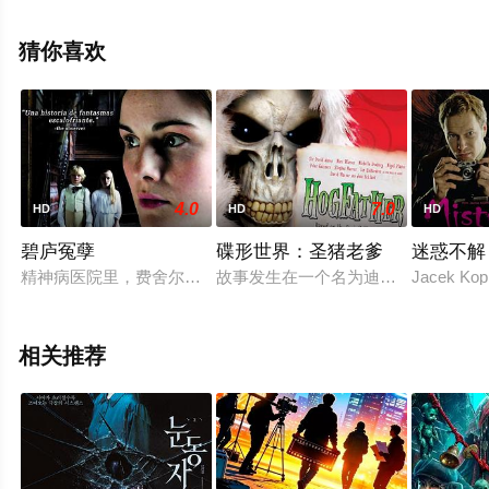
空电影网，更多相关信息可移步至豆瓣电影、电视猫或剧
情网等平台了解。
猜你喜欢
4.0
7.0
HD
HD
HD
碧庐冤孽
碟形世界：圣猪老爹
迷惑不解
精神病医院里，费舍尔医生（丹?史蒂文斯 Dan Stevens 饰）
故事发生在一个名为迪斯科的异想世界之中。
Jacek Kopr
相关推荐