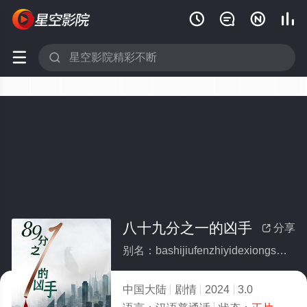






八十九分之一的凶手
分享

别名：bashijiufenzhiyidexiongshou
中国大陆
剧情
2024
3.0