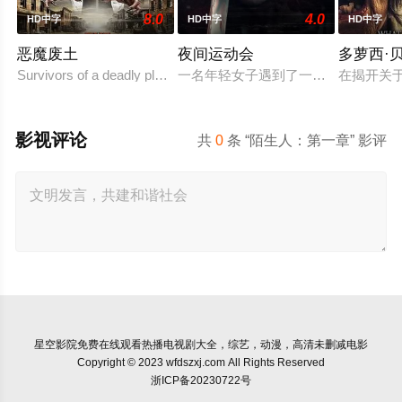
8.0
4.0
HD中字
HD中字
HD中字
恶魔废土
夜间运动会
多萝西·
Survivors of a deadly plague roam the Nort
一名年轻女子遇到了一位在网上认识
在揭开关
影视评论
共
0
条 “陌生人：第一章” 影评
星空影院
免费在线观看热播电视剧大全，综艺，动漫，高清未删减电影
Copyright © 2023 wfdszxj.com All Rights Reserved
浙ICP备20230722号