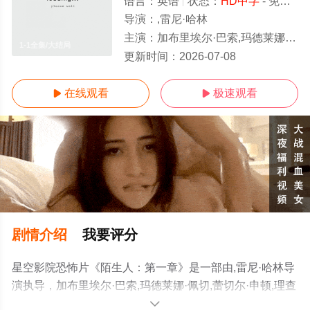
语言：
英语
状态：
HD中字
- 免费在线观看
导演：
,雷尼·哈林
主演：
加布里埃尔·巴索,玛德莱娜·佩切,蕾切尔·申顿,理查德·布雷克,埃拉·布鲁科莱里,艾玛·霍瓦特
1-1全集/大结局
更新时间：
2026-07-08
在线观看
极速观看


剧情介绍
我要评分
星空影院恐怖片《陌生人：第一章》是一部由,雷尼·哈林导
演执导，加布里埃尔·巴索,玛德莱娜·佩切,蕾切尔·申顿,理查
德·布雷克,埃拉·布鲁科莱里,艾玛·霍瓦特等演员精彩演绎的
