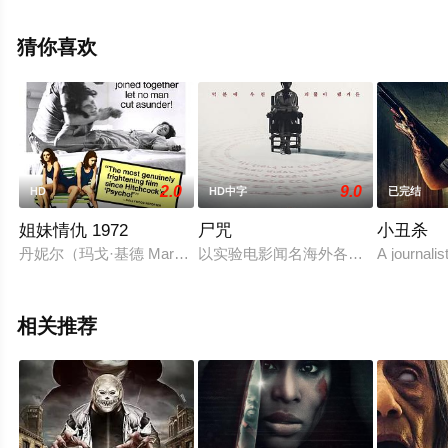
美国电影，大结局剧情已揭晓（1-1全集），手机免费在线
观看高清无删减完整版电影大全就上星空电影网，更多相
猜你喜欢
关信息可移步至豆瓣电影、电视猫或剧情网等平台了解。
2.0
9.0
HD
HD中字
已完结
姐妹情仇 1972
尸咒
小丑杀
丹妮尔（玛戈·基德 Margot Kidder 饰）和菲利普（Lisle Wilso
以实验电影闻名海外各大电影节的知
A journalis
相关推荐