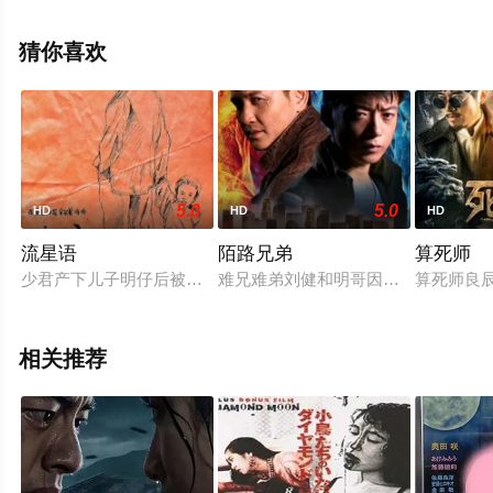
减完整版电影大全就上星空电影网，更多相关信息可移步
至豆瓣电影、电视猫或剧情网等平台了解。
猜你喜欢
5.0
5.0
HD
HD
HD
流星语
陌路兄弟
算死师
少君产下儿子明仔后被丈夫抛弃，为了不让明仔跟着自己过苦日
难兄难弟刘健和明哥因为打架伤人，
算死师良
相关推荐