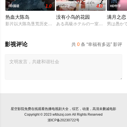
1.0
4.0
HD国语
HD中字
HD中字
热血大陈岛
没有小鸟的花园
满月之恋
影片以大陈岛垦荒历史为创作底色，在尊重历史真实性的前提下
ある高級ホテルの一室に3組のカッ
男は愚か
影视评论
共
0
条 “幸福有多远” 影评
星空影院
免费在线观看热播电视剧大全，综艺，动漫，高清未删减电影
Copyright © 2023 wfdszxj.com All Rights Reserved
浙ICP备20230722号