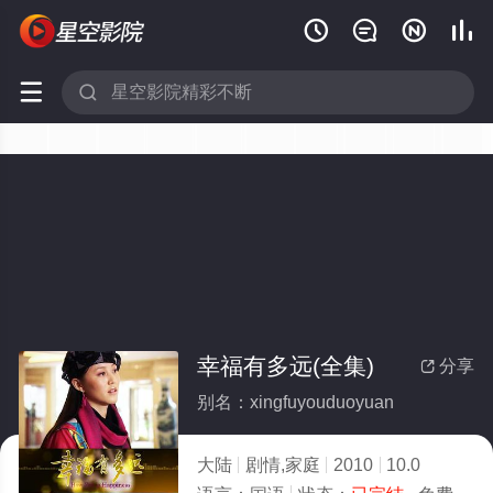






幸福有多远(全集)
分享

别名：xingfuyouduoyuan
大陆
剧情,家庭
2010
10.0