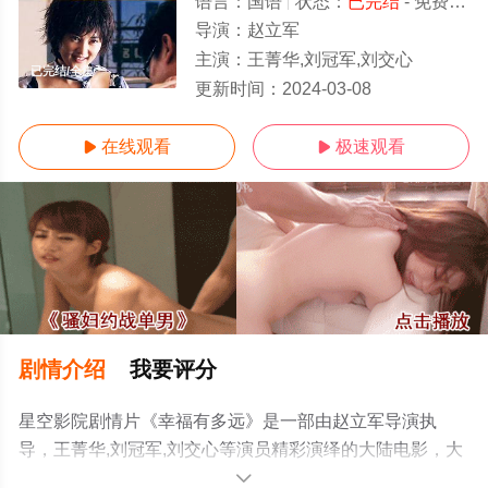
语言：
国语
状态：
已完结
- 免费在线观看
导演：
赵立军
主演：
王菁华,刘冠军,刘交心
已完结/全集
更新时间：
2024-03-08
在线观看
极速观看


剧情介绍
我要评分
星空影院剧情片《幸福有多远》是一部由赵立军导演执
导，王菁华,刘冠军,刘交心等演员精彩演绎的大陆电影，大
结局剧情已揭晓（已完结），手机免费在线观看高清无删
